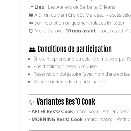
📍
Lieu
: Les Ateliers de Barbara, Orléans
🚋 À 5 min du tram Croix St Marceau – accès vélo
🎟️ Sur inscription uniquement (places limitées)
⏰ Merci d’arriver
10 min avant
– tout retard >1
👥 Conditions de participation
Être entrepreneur·e ou salarié·e motivé·e par l
Pas d’affiliation réseau requise
Réservation obligatoire (avec nom d’entreprise 
Atelier confirmé dès 6 participant·es
✨
Variantes Res’O Cook
•
AFTER Res'O Cook
(mardi soir) – Atelier apér
•
MORNING Res'O Cook
(mardi matin) – Petit-