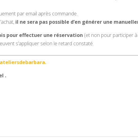
quement par email après commande.
l’achat,
il ne sera pas possible d’en générer une manuell
ois pour effectuer une réservation
(et non pour participer à l
euvent s’appliquer selon le retard constaté.
ateliersdebarbara.
l .