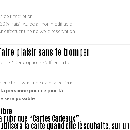
 de l’inscription
(30% frais). Au-delà : non modifiable
r effectuer une nouvelle réservation
faire plaisir sans te tromper
he ? Deux options s’offrent à toi :
e en choisissant une date spécifique.
la personne pour ce jour-là
.
e sera possible
.
libre
la rubrique
“Cartes Cadeaux”
.
utilisera la carte
quand elle le souhaite
, sur u