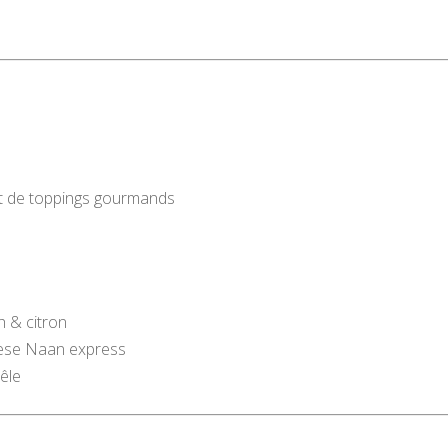
s
ffet de toppings gourmands
h & citron
heese Naan express
êle