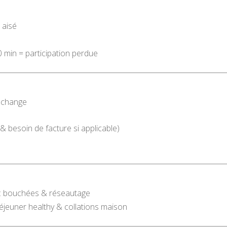
 aisé
0 min = participation perdue
’échange
& besoin de facture si applicable)
o : bouchées & réseautage
déjeuner healthy & collations maison