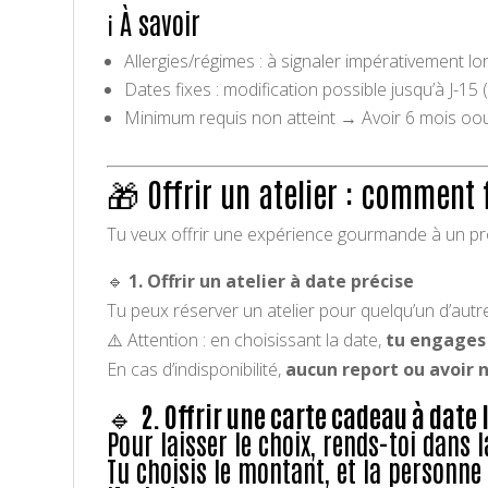
ℹ️ À savoir
Allergies/régimes : à signaler impérativement lors
Dates fixes : modification possible jusqu’à J-15 
Minimum requis non atteint → Avoir 6 mois oou
🎁 Offrir un atelier : comment 
Tu veux offrir une expérience gourmande à un proc
🔹
1. Offrir un atelier à date précise
Tu peux réserver un atelier pour quelqu’un d’autr
⚠️ Attention : en choisissant la date,
tu engages 
En cas d’indisponibilité,
aucun report ou avoir n
🔹
2. Offrir une carte cadeau à date 
Pour laisser le choix, rends-toi dans 
Tu choisis le montant, et la personne 