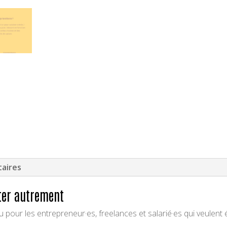
jeudi
v
midi
e
:
aires
ter autrement
 pour les entrepreneur·es, freelances et salarié·es qui veulent 