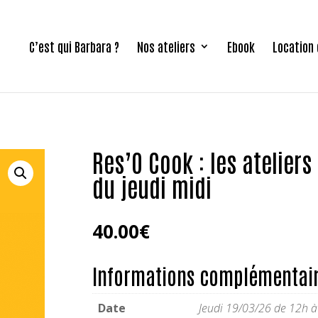
C’est qui Barbara ?
Nos ateliers
Ebook
Location 
Res’O Cook : les atelier
du jeudi midi
40.00
€
Informations complémentai
Date
Jeudi 19/03/26 de 12h 