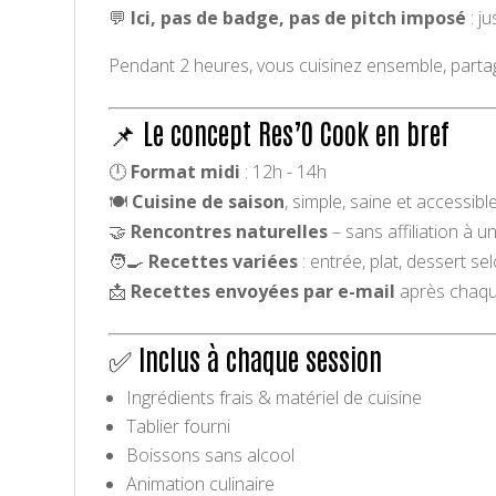
💬
Ici, pas de badge, pas de pitch imposé
: j
Pendant 2 heures, vous cuisinez ensemble, partagez
📌 Le concept Res’O Cook en bref
🕛
Format midi
: 12h - 14h
🍽️
Cuisine de saison
, simple, saine et accessibl
🤝
Rencontres naturelles
– sans affiliation à 
🧑‍🍳
Recettes variées
: entrée, plat, dessert se
📩
Recettes envoyées par e-mail
après chaque
✅ Inclus à chaque session
Ingrédients frais & matériel de cuisine
Tablier fourni
Boissons sans alcool
Animation culinaire