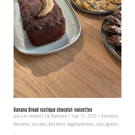
Banana Bread rustique chocolat-noisettes
par
Les Ateliers De Barbara
|
Sep 17, 2025
|
Recettes
,
Recettes sucrées
,
Recettes végétariennes, sans gluten,
...